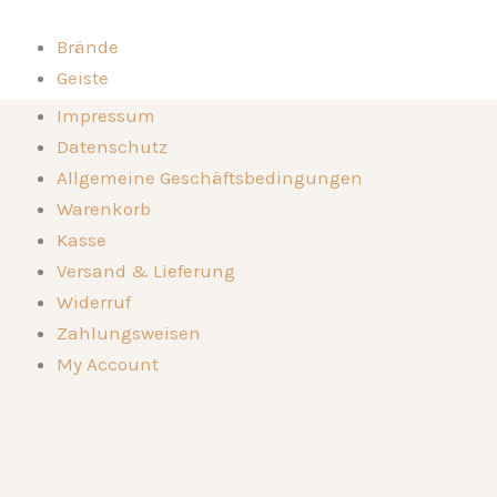
Zum
Inhalt
Brände
springen
Geiste
Kompositionen
Brände
Impressum
Die Destillerie
Geiste
Datenschutz
Genussorte
Kompositionen
Allgemeine Geschäftsbedingungen
Kontakt
Die Destillerie
Warenkorb
🛒
Genussorte
Kasse
Kontakt
Versand & Lieferung
🛒
Widerruf
Zahlungsweisen
My Account