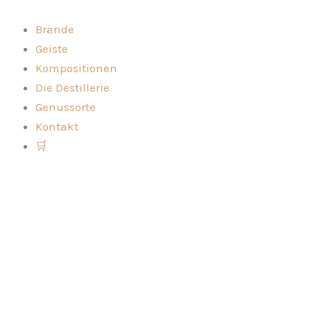
Brand
Zum
von
Inhalt
Brände
der
springen
Geiste
Zwetschge
Menge
Kompositionen
Die Destillerie
Genussorte
Kontakt
🛒