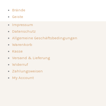
Zum
Inhalt
Brände
springen
Geiste
Kompositionen
Brände
Impressum
Die Destillerie
Geiste
Datenschutz
Genussorte
Kompositionen
Allgemeine Geschäftsbedingungen
Kontakt
Die Destillerie
Warenkorb
🛒
Genussorte
Kasse
Kontakt
Versand & Lieferung
🛒
Widerruf
Zahlungsweisen
My Account