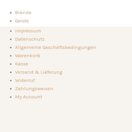
Zum
Inhalt
Brände
springen
Geiste
Kompositionen
Brände
Impressum
Die Destillerie
Geiste
Datenschutz
Genussorte
Kompositionen
Allgemeine Geschäftsbedingungen
Kontakt
Die Destillerie
Warenkorb
🛒
Genussorte
Kasse
Kontakt
Versand & Lieferung
🛒
Widerruf
Zahlungsweisen
My Account