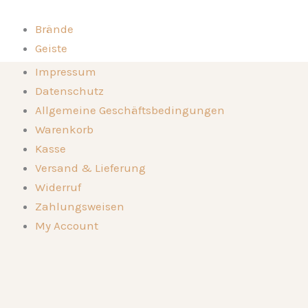
Zum
Inhalt
Brände
springen
Geiste
Kompositionen
Brände
Impressum
Die Destillerie
Geiste
Datenschutz
Genussorte
Kompositionen
Allgemeine Geschäftsbedingungen
Kontakt
Die Destillerie
Warenkorb
🛒
Genussorte
Kasse
Kontakt
Versand & Lieferung
🛒
Widerruf
Zahlungsweisen
My Account