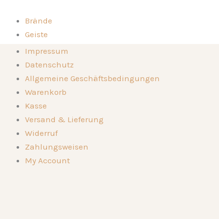
Geist
Zum
von
Inhalt
Brände
der
springen
Haselnuss
Geiste
Menge
Kompositionen
Brände
Impressum
Die Destillerie
Geiste
Datenschutz
Genussorte
Kompositionen
Allgemeine Geschäftsbedingungen
Kontakt
Die Destillerie
Warenkorb
🛒
Genussorte
Kasse
Kontakt
Versand & Lieferung
🛒
Widerruf
Zahlungsweisen
My Account