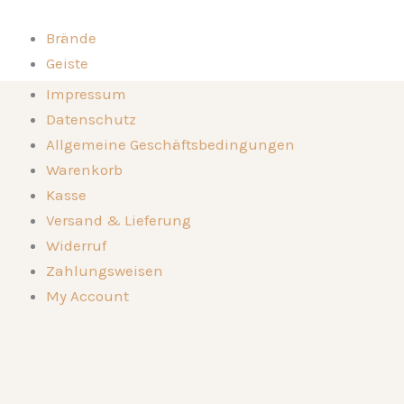
Cuvée
Zum
Brand
Inhalt
Brände
vom
springen
Apfel
Geiste
und
Kompositionen
Brände
Impressum
Vogelbeere
Die Destillerie
Menge
Geiste
Datenschutz
Genussorte
Kompositionen
Allgemeine Geschäftsbedingungen
Kontakt
Die Destillerie
Warenkorb
🛒
Genussorte
Kasse
Kontakt
Versand & Lieferung
🛒
Widerruf
Zahlungsweisen
My Account