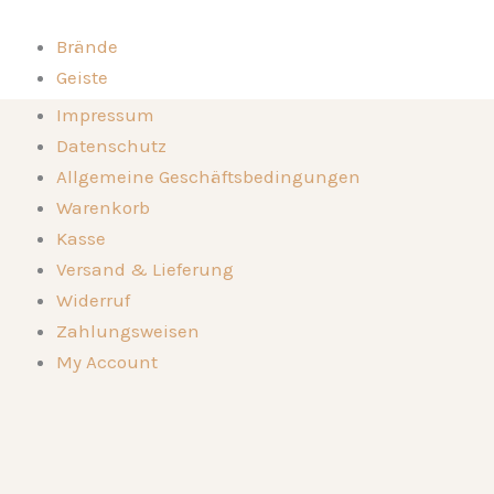
Zum
Inhalt
Brände
springen
Geiste
Kompositionen
Brände
Impressum
Die Destillerie
Geiste
Datenschutz
Genussorte
Kompositionen
Allgemeine Geschäftsbedingungen
Kontakt
Die Destillerie
Warenkorb
Genussorte
Kasse
Kontakt
Versand & Lieferung
Widerruf
Zahlungsweisen
My Account