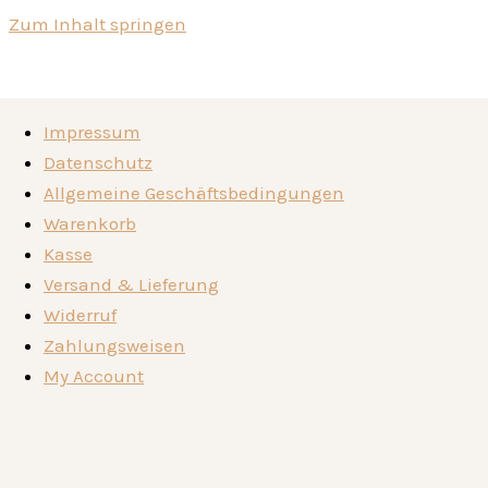
Zum Inhalt springen
Brände
Brände
Impressum
Geiste
Geiste
Datenschutz
Kompositionen
Kompositionen
Allgemeine Geschäftsbedingungen
Die Destillerie
Die Destillerie
Warenkorb
Genussorte
Genussorte
Kasse
Kontakt
Kontakt
Versand & Lieferung
🛒
🛒
Widerruf
Zahlungsweisen
My Account