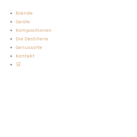
Brand
Zum
von
Inhalt
Brände
der
springen
Geiste
Kirschpflaume
Menge
Kompositionen
Die Destillerie
Genussorte
Kontakt
🛒