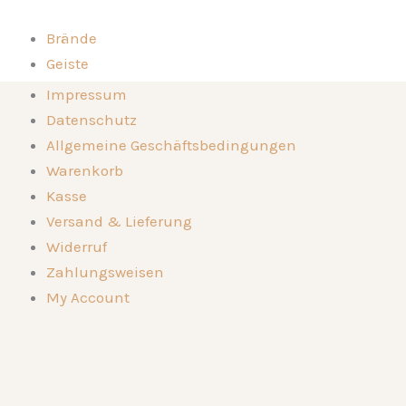
Zum
Inhalt
Brände
springen
Geiste
Kompositionen
Brände
Impressum
Die Destillerie
Geiste
Datenschutz
Genussorte
Kompositionen
Allgemeine Geschäftsbedingungen
Kontakt
Die Destillerie
Warenkorb
🛒
Genussorte
Kasse
Kontakt
Versand & Lieferung
🛒
Widerruf
Zahlungsweisen
My Account