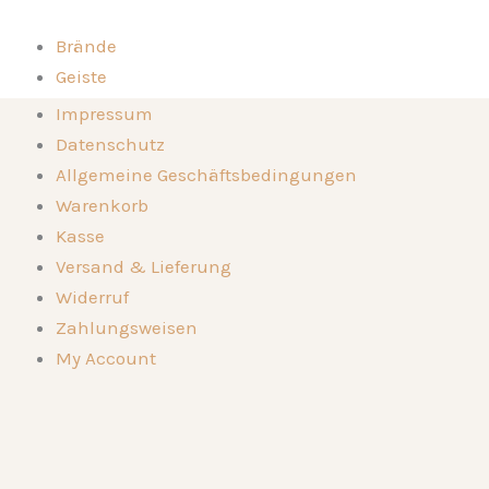
Likör
Zum
Honigkirsche
Inhalt
Brände
Menge
springen
Geiste
Kompositionen
Brände
Impressum
Die Destillerie
Geiste
Datenschutz
Genussorte
Kompositionen
Allgemeine Geschäftsbedingungen
Kontakt
Die Destillerie
Warenkorb
🛒
Genussorte
Kasse
Kontakt
Versand & Lieferung
🛒
Widerruf
Zahlungsweisen
My Account