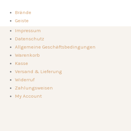
Likör
Zum
Honigbirne
Inhalt
Brände
Menge
springen
Geiste
Kompositionen
Brände
Impressum
Die Destillerie
Geiste
Datenschutz
Genussorte
Kompositionen
Allgemeine Geschäftsbedingungen
Kontakt
Die Destillerie
Warenkorb
🛒
Genussorte
Kasse
Kontakt
Versand & Lieferung
🛒
Widerruf
Zahlungsweisen
My Account